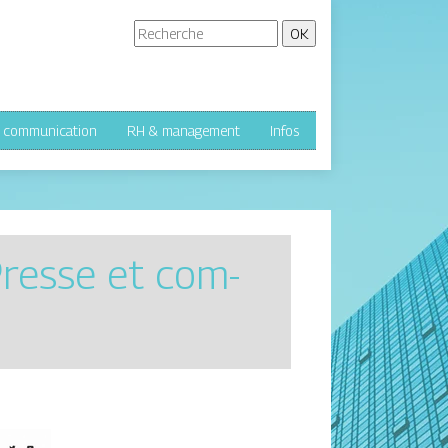
& communication
RH & management
Infos
Presse et com­