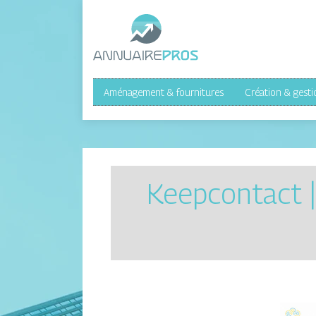
Aménagement & fournitures
Création & gesti
Keepcontact |