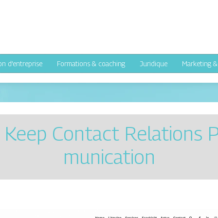
on d’entreprise
Formations & coaching
Juridique
Marketing 
 Keep Contact Relations 
munica­tion