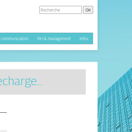
& communication
RH & management
Infos
Recharge…