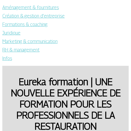
Aménagement & fournitures
Création & gestion d’entreprise
Formations & coaching
Juridique
Marketing & communication
RH & management
Infos
Eureka formation | UNE
NOUVELLE EXPÉRIENCE DE
FORMATION POUR LES
PROFES­SIONNELS DE LA
RES­TAURATION