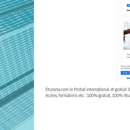
Eturama.com le Portail international et gratuit 
écoles, formations etc... 100% gratuit, 100% étu