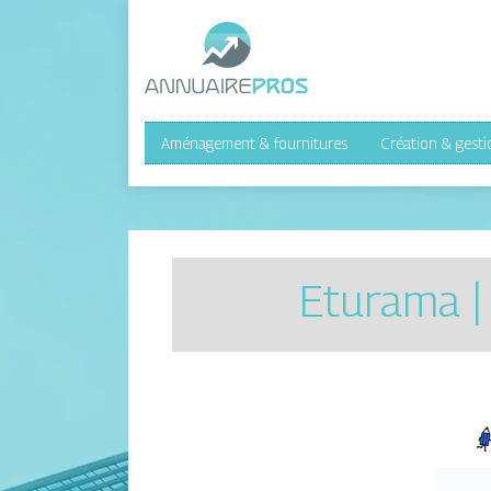
Aménagement & fournitures
Création & gesti
Eturama |