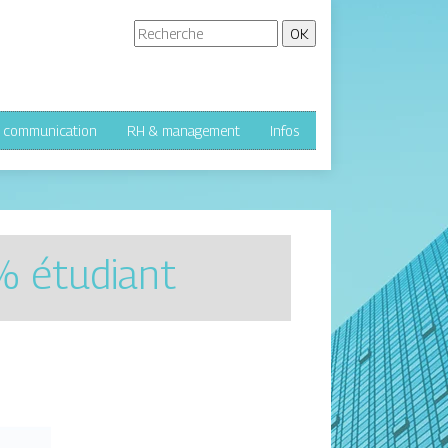
& communication
RH & management
Infos
% étudiant